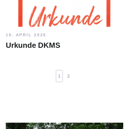
16. APRIL 2026
Urkunde DKMS
1
2