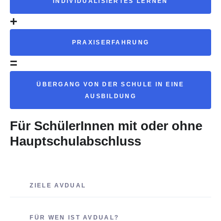
INDIVIDUALISIERTES LERNEN
+
PRAXISERFAHRUNG
=
ÜBERGANG VON DER SCHULE IN EINE
AUSBILDUNG
Für SchülerInnen mit oder ohne
Hauptschulabschluss
ZIELE AVDUAL
FÜR WEN IST AVDUAL?