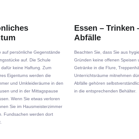
nliches
Essen – Trinken 
ntum
Abfälle
e auf persönliche Gegenstände
Beachten Sie, dass Sie aus hygi
ngsstücke auf. Die Schule
Gründen keine offenen Speisen 
 dafür keine Haftung. Zum
Getränke in die Flure, Treppenh
res Eigentums werden die
Unterrichtsräume mitnehmen dür
mmer und Umkleideräume in den
Abfälle gehören selbstverständlic
usen und in der Mittagspause
in die entsprechenden Behälter.
ssen. Wenn Sie etwas verloren
nnen Sie im Hausmeisterzimmer
n. Fundsachen werden dort
.