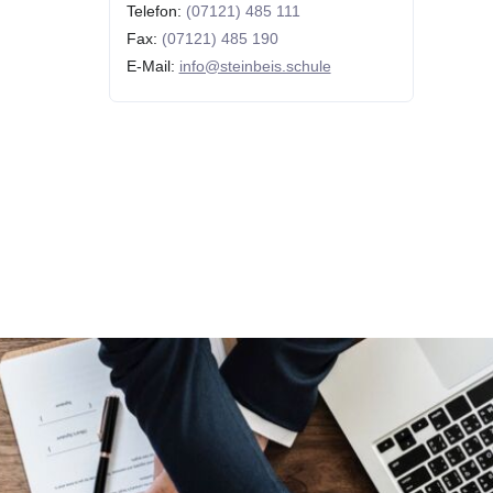
Telefon:
(07121) 485 111
Fax:
(07121) 485 190
E-Mail:
info@steinbeis.schule