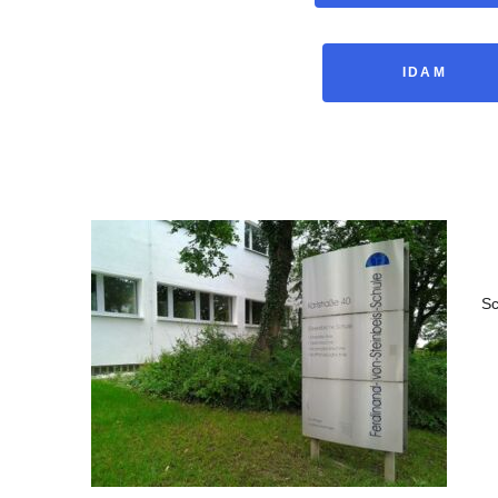
IDAM
Sc