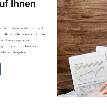
uf Ihnen
r dem Sekretariat in Kontakt
en. Als Schüler unserer Schule
 den Beratungslehrern,
ng zu treten. Suchen Sie
hüler ein Angebot.