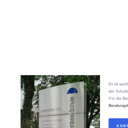
Es ist wic
der Schull
Für die Be
Beratungsl
KON