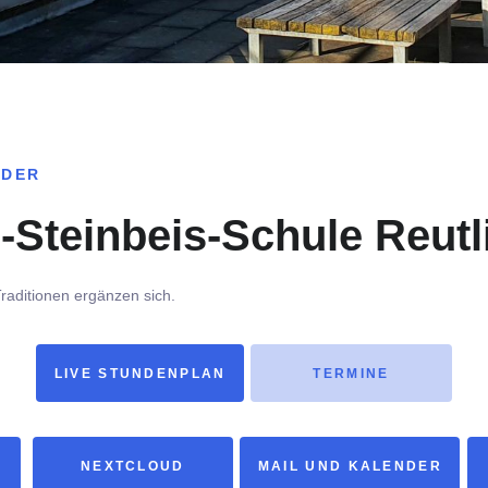
 DER
-Steinbeis-Schule Reutl
raditionen ergänzen sich.
LIVE STUNDENPLAN
TERMINE
NEXTCLOUD
MAIL UND KALENDER