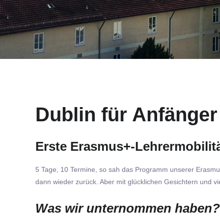
Dublin für Anfänger
Erste Erasmus+-Lehrermobilitä
5 Tage, 10 Termine, so sah das Programm unserer Erasmus-R
dann wieder zurück. Aber mit glücklichen Gesichtern und vi
Was wir unternommen haben?