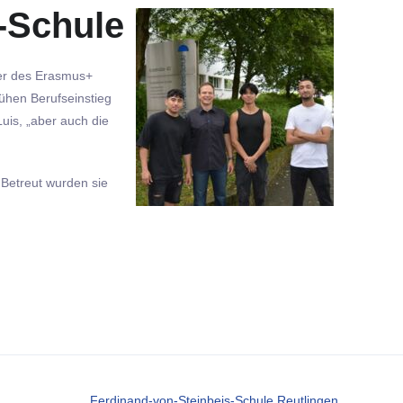
s-Schule
mer des Erasmus+
rühen Berufseinstieg
uis, „aber auch die
 Betreut wurden sie
Ferdinand-von-Steinbeis-Schule Reutlingen